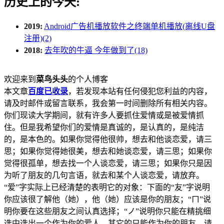
历史上的今天:
2019:
Android广告机播放软件之终端单机播放(离线U盘
注册)(2)
2018:
去年吹的牛逼 今年做到了(18)
欢迎来到
菜鸟头头
的个人博客
本文章
百度已收录
，若发现本站有任何侵犯您利益的内容，
请及时邮件或留言联系，我会第一时间删除所有相关内容。
你们现读大学期间，就有许多人要抓住爱情或是被爱情抓
住。但是我希望你们的爱情是真诚的，是认真的，是纯洁
的，是本色的。如果你觉得他很帅，想去和他谈恋爱，请三
思；如果你觉得她很美，想去和她谈恋爱，请三思；如果你
觉得很孤单，想去找一个人谈恋爱，请三思；如果你只是因
为听了朋友的几句言语，就去和某个人谈恋爱，请放弃。
“爱”字实际上已经清楚的表明它的对象：下面的“友”字说明
你应该很了解他（她），他（她）应该是你的朋友；“ㄇ”说
明你要在这些朋友之间认真选择；“ノ”说明你只能在精挑细
选中选出一个作为你的爱人，其它的只能作为你的朋友。请