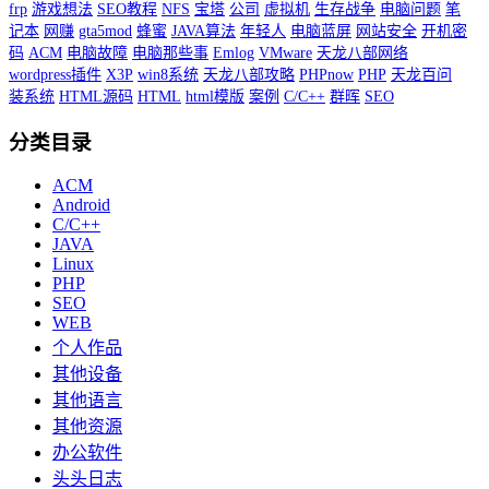
frp
游戏想法
SEO教程
NFS
宝塔
公司
虚拟机
生存战争
电脑问题
笔
记本
网赚
gta5mod
蜂蜜
JAVA算法
年轻人
电脑蓝屏
网站安全
开机密
码
ACM
电脑故障
电脑那些事
Emlog
VMware
天龙八部网络
wordpress插件
X3P
win8系统
天龙八部攻略
PHPnow
PHP
天龙百问
装系统
HTML源码
HTML
html模版
案例
C/C++
群晖
SEO
分类目录
ACM
Android
C/C++
JAVA
Linux
PHP
SEO
WEB
个人作品
其他设备
其他语言
其他资源
办公软件
头头日志