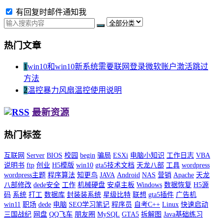
有回复时邮件通知我
热门文章
1
win10和win10新系统需要联网登录微软账户激活跳过
方法
2
温控暴力风扇温控使用说明
最新资源
热门标签
互联网
Server
BIOS
校园
begin
骗局
ESXi
电脑小知识
工作日志
VBA
说明书
ftp
创业
H5模版
win10
gta5技术文档
天龙八部
工具
wordpress
wordpress主题
程序算法
知更鸟
JAVA
Android
NAS
营销
Apache
天龙
八部修改
dede安全
工作
机械硬盘
安卓主板
Windows
数据恢复
H5源
码
系统
打工
数据库
封装装系统
星级比特
联想
gta5插件
广告机
win11
职场
dede
电脑
SEO学习笔记
程序员
自考C++
Linux
快速启动
三国战纪
网盘
QQ飞车
朋友圈
MySQL
GTA5
拆解图
Java基础练习