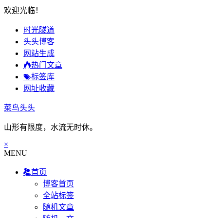
欢迎光临！
时光隧道
头头博客
网站生成
热门文章
标签库
网址收藏
菜鸟头头
山形有限度，水流无时休。
×
MENU
首页
博客首页
全站标签
随机文章