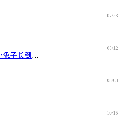
07/23
08/12
编程基础练习题及答案：有一对兔子，从出生后第3个月起每个月都生一对兔子，小兔子长到第三个月后每个月又生一 对兔子，假如兔子都不死，问每个月的兔子总数为多少？
08/03
10/15