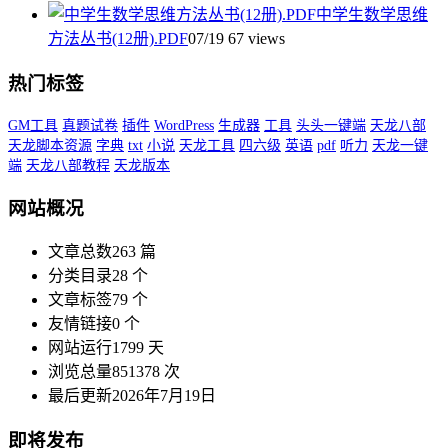
中学生数学思维
方法丛书(12册).PDF
07/19
67 views
热门标签
GM工具
真题试卷
插件
WordPress
生成器
工具
头头一键端
天龙八部
天龙脚本资源
字典
txt
小说
天龙工具
四六级
英语
pdf
听力
天龙一键
端
天龙八部教程
天龙版本
网站概况
文章总数
263 篇
分类目录
28 个
文章标签
79 个
友情链接
0 个
网站运行
1799 天
浏览总量
851378 次
最后更新
2026年7月19日
即将发布