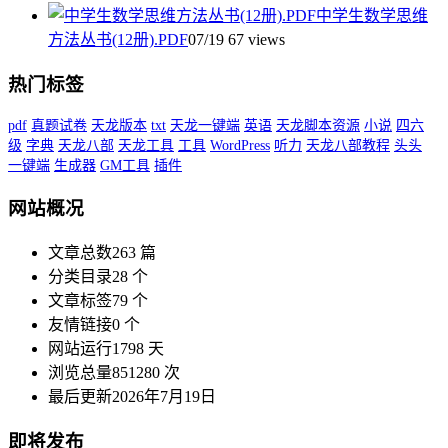
中学生数学思维
方法丛书(12册).PDF
07/19
67 views
热门标签
pdf
真题试卷
天龙版本
txt
天龙一键端
英语
天龙脚本资源
小说
四六
级
字典
天龙八部
天龙工具
工具
WordPress
听力
天龙八部教程
头头
一键端
生成器
GM工具
插件
网站概况
文章总数
263 篇
分类目录
28 个
文章标签
79 个
友情链接
0 个
网站运行
1798 天
浏览总量
851280 次
最后更新
2026年7月19日
即将发布