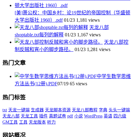
[美]萧公权：中国乡村：论19世纪的帝国控制（华盛顿
大学出版社 1960）.pdf
01/23
1,181 views
天龙八部
shoptable.txt每列的解释
01/23
1,167 views
天龙八部控
制反贼和宵小的脚步路径。
01/23
1,281 views
热门文章
中学生数学思维
方法丛书(12册).PDF
07/19
65 views
热门标签
txt
天龙一键端
生成器
天龙脚本资源
天龙八部教程
字典
头头一键端
天龙八部
天龙工具
插件
真题试卷
pdf
小说
WordPress
英语
四六级
GM工具
工具
天龙版本
听力
网站概况