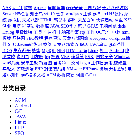
NAS
win11
联想
Apache
电脑蓝屏
dede安全
三国战纪
天龙八部攻略
Server
H5模版
知更鸟
win10
营销
wordpress主题
gta5mod
H5源码
系
统
虚拟机
天龙八部
HTML
笔记本
群晖
天龙百问
快速启动
网盘
X3P
创业
宝塔
程序员
数据库
JAVA
SEO学习笔记
GTA5
电脑问题
dede
Emlog
星级比特
工具
广告机
电脑那些事
ftp
工作
QQ飞车
电脑
html
模版
互联网
SEO教程
程序算法
天龙八部网络
wordpress
wordpress插
件
SEO
Java基础练习
案例
天龙八部修改
职场
JAVA算法
gta5插件
BIOS
生存战争
蜂蜜
MySQL
NFS
HTML源码
Linux
打工
Android
电
脑故障
说明书
朋友圈
frp
校园
VBA
装系统
ESXi
网站安全
Windows
win8系统
安卓主板
拆解图
自考C++
公司
begin
工作日志
机械硬盘
年轻人
游戏想法
PHP
封装装系统
VMware
PHPnow
骗局
开机密码
电
脑小知识
gta5技术文档
ACM
数据恢复
网赚
C/C++
分类目录
ACM
Android
C/C++
JAVA
Linux
PHP
SEO