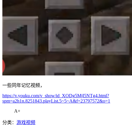
一些同年记忆视频，
https://v.youku.com/v_show/id_XODg5MjI5NTg4.html?
spm=a2h1n.8251843.playList.5~5~A&f=23797572&o=1
A+
分类：
游戏视频