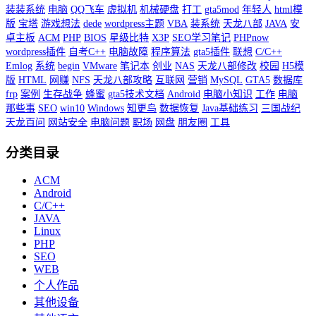
装装系统
电脑
QQ飞车
虚拟机
机械硬盘
打工
gta5mod
年轻人
html模
版
宝塔
游戏想法
dede
wordpress主题
VBA
装系统
天龙八部
JAVA
安
卓主板
ACM
PHP
BIOS
星级比特
X3P
SEO学习笔记
PHPnow
wordpress插件
自考C++
电脑故障
程序算法
gta5插件
联想
C/C++
Emlog
系统
begin
VMware
笔记本
创业
NAS
天龙八部修改
校园
H5模
版
HTML
网赚
NFS
天龙八部攻略
互联网
营销
MySQL
GTA5
数据库
frp
案例
生存战争
蜂蜜
gta5技术文档
Android
电脑小知识
工作
电脑
那些事
SEO
win10
Windows
知更鸟
数据恢复
Java基础练习
三国战纪
天龙百问
网站安全
电脑问题
职场
网盘
朋友圈
工具
分类目录
ACM
Android
C/C++
JAVA
Linux
PHP
SEO
WEB
个人作品
其他设备