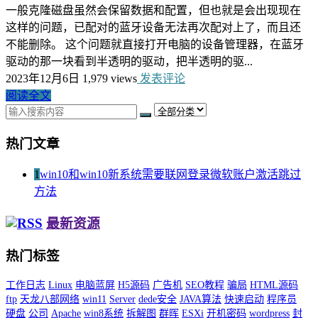
一般克隆磁盘虽然会保留数据和配置，但也就是会出现现在
这样的问题，已配对的蓝牙设备无法再次配对上了，而且还
不能删除。 这个问题就直接打开电脑的设备管理器，在蓝牙
驱动的那一块看到半透明的驱动，把半透明的驱...
2023年12月6日
1,979 views
发表评论
阅读全文
热门文章
1
win10和win10新系统需要联网登录微软账户激活跳过
方法
最新资源
热门标签
工作日志
Linux
电脑蓝屏
H5源码
广告机
SEO教程
骗局
HTML源码
ftp
天龙八部网络
win11
Server
dede安全
JAVA算法
快速启动
程序员
硬盘
公司
Apache
win8系统
拆解图
群晖
ESXi
开机密码
wordpress
封