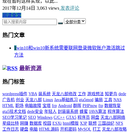
现在暂时这样实现，以此...
2017年12月14日
3,063 views
发表评论
阅读全文
热门文章
1
win10和win10新系统需要联网登录微软账户激活跳过
方法
最新资源
热门标签
wordpress插件
VBA
装系统
天龙八部修改
工作
游戏想法
知更鸟
dede
广告机
创业
天龙八部
Linux
Java基础练习
gta5mod
骗局
工具
NAS
HTML
职场
电脑故障
宝塔
frp
Android
群晖
PHPnow
ftp
数据恢复
gta5技术文档
dede安全
年轻人
封装装系统
蜂蜜
JAVA算法
程序算法
SEO学习笔记
SEO
Windows
C/C++
GTA5
程序员
网盘
天龙八部网络
星级比特
网赚
数据库
校园
ESXi
html模版
X3P
联想
三国战纪
NFS
工作日志
硬盘
电脑
HTML源码
开机密码
MySQL
打工
天龙八部攻略