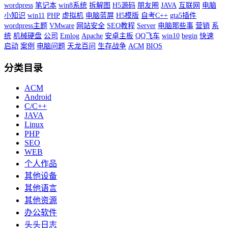
wordpress
笔记本
win8系统
拆解图
H5源码
朋友圈
JAVA
互联网
电脑
小知识
win11
PHP
虚拟机
电脑蓝屏
H5模版
自考C++
gta5插件
wordpress主题
VMware
网站安全
SEO教程
Server
电脑那些事
营销
系
统
机械硬盘
公司
Emlog
Apache
安卓主板
QQ飞车
win10
begin
快速
启动
案例
电脑问题
天龙百问
生存战争
ACM
BIOS
分类目录
ACM
Android
C/C++
JAVA
Linux
PHP
SEO
WEB
个人作品
其他设备
其他语言
其他资源
办公软件
头头日志