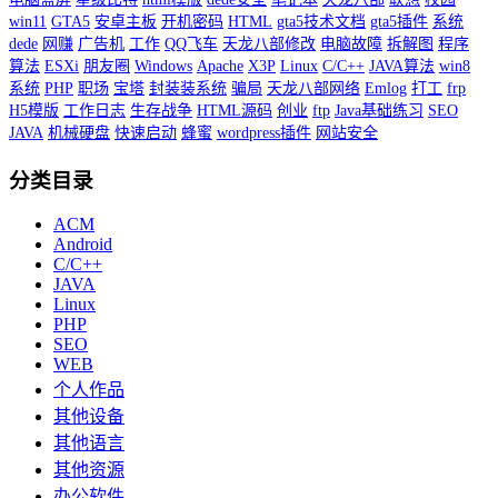
win11
GTA5
安卓主板
开机密码
HTML
gta5技术文档
gta5插件
系统
dede
网赚
广告机
工作
QQ飞车
天龙八部修改
电脑故障
拆解图
程序
算法
ESXi
朋友圈
Windows
Apache
X3P
Linux
C/C++
JAVA算法
win8
系统
PHP
职场
宝塔
封装装系统
骗局
天龙八部网络
Emlog
打工
frp
H5模版
工作日志
生存战争
HTML源码
创业
ftp
Java基础练习
SEO
JAVA
机械硬盘
快速启动
蜂蜜
wordpress插件
网站安全
分类目录
ACM
Android
C/C++
JAVA
Linux
PHP
SEO
WEB
个人作品
其他设备
其他语言
其他资源
办公软件