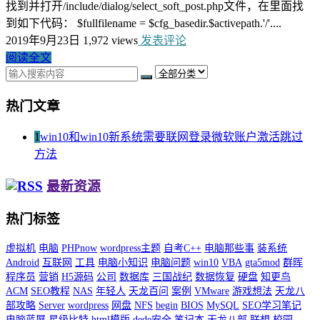
找到并打开/include/dialog/select_soft_post.php文件，在里面找
到如下代码： $fullfilename = $cfg_basedir.$activepath.'/'....
2019年9月23日
1,972 views
发表评论
阅读全文
热门文章
1
win10和win10新系统需要联网登录微软账户激活跳过
方法
最新资源
热门标签
虚拟机
电脑
PHPnow
wordpress主题
自考C++
电脑那些事
装系统
Android
互联网
工具
电脑小知识
电脑问题
win10
VBA
gta5mod
群晖
程序员
营销
H5源码
公司
数据库
三国战纪
数据恢复
硬盘
知更鸟
ACM
SEO教程
NAS
年轻人
天龙百问
案例
VMware
游戏想法
天龙八
部攻略
Server
wordpress
网盘
NFS
begin
BIOS
MySQL
SEO学习笔记
电脑蓝屏
星级比特
html模版
dede安全
笔记本
天龙八部
联想
校园